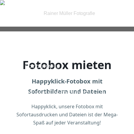
| FOTOGRAFIE |
Fotobox mieten
| IRIS FOTOGRAFIE |
Happyklick-Fotobox mit
Sofortbildern und Dateien
| PASSBILDER & FOTOSERVICE |
Happyklick, unsere Fotobox mit
Sofortausdrucken und Dateien ist der Mega-
| GUTSCHEINE |
KONTAKT
Spaß auf jeder Veranstaltung!