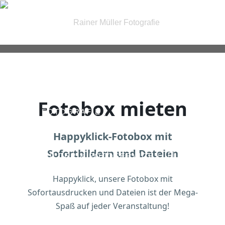
| FOTOGRAFIE |
Fotobox mieten
| IRIS FOTOGRAFIE |
Happyklick-Fotobox mit
Sofortbildern und Dateien
| PASSBILDER & FOTOSERVICE |
Happyklick, unsere Fotobox mit
Sofortausdrucken und Dateien ist der Mega-
| GUTSCHEINE |
KONTAKT
Spaß auf jeder Veranstaltung!