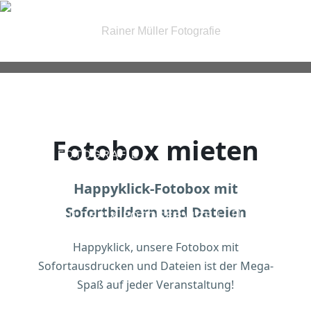
| FOTOGRAFIE |
Fotobox mieten
| IRIS FOTOGRAFIE |
Happyklick-Fotobox mit
Sofortbildern und Dateien
| PASSBILDER & FOTOSERVICE |
Happyklick, unsere Fotobox mit
Sofortausdrucken und Dateien ist der Mega-
| GUTSCHEINE |
KONTAKT
Spaß auf jeder Veranstaltung!