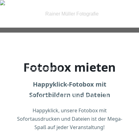
| FOTOGRAFIE |
Fotobox mieten
| IRIS FOTOGRAFIE |
Happyklick-Fotobox mit
Sofortbildern und Dateien
| PASSBILDER & FOTOSERVICE |
Happyklick, unsere Fotobox mit
Sofortausdrucken und Dateien ist der Mega-
| GUTSCHEINE |
KONTAKT
Spaß auf jeder Veranstaltung!