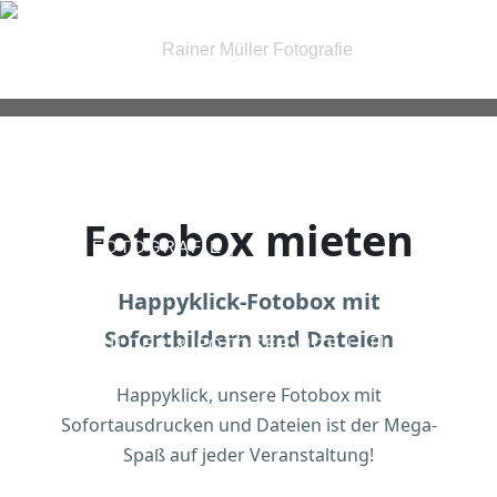
| FOTOGRAFIE |
Fotobox mieten
| IRIS FOTOGRAFIE |
Happyklick-Fotobox mit
Sofortbildern und Dateien
| PASSBILDER & FOTOSERVICE |
Happyklick, unsere Fotobox mit
Sofortausdrucken und Dateien ist der Mega-
| GUTSCHEINE |
KONTAKT
Spaß auf jeder Veranstaltung!