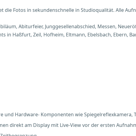
t die Fotos in sekundenschnelle in Studioqualität. Alle Aufn
ubiläum, Abiturfeier, Junggesellenabschied, Messen, Neuerö
nts in Haßfurt, Zeil, Hofheim, Eltmann, Ebelsbach, Ebern, 
e und Hardware- Komponenten wie Spiegelreflexkamera, T
nen direkt am Display mit Live-View vor der ersten Aufnah
 Zeitbegrenzung.