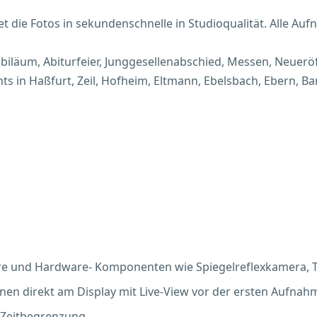
t die Fotos in sekundenschnelle in Studioqualität. Alle Aufn
ubiläum, Abiturfeier, Junggesellenabschied, Messen, Neuerö
nts in Haßfurt, Zeil, Hofheim, Eltmann, Ebelsbach, Ebern, 
e und Hardware- Komponenten wie Spiegelreflexkamera, T
nen direkt am Display mit Live-View vor der ersten Aufnah
 Zeitbegrenzung.