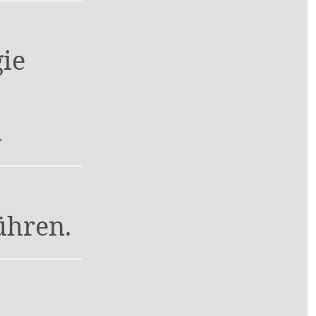
gie
.
ühren.