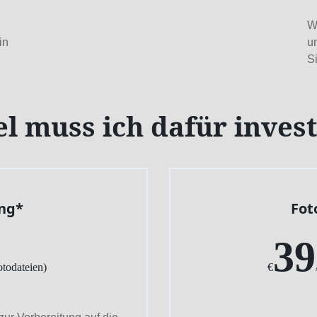
Wi
in
u
S
l muss ich dafür inves
ng*
Fot
39
otodateien)
€