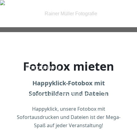
| FOTOGRAFIE |
Fotobox mieten
| IRIS FOTOGRAFIE |
Happyklick-Fotobox mit
Sofortbildern und Dateien
| PASSBILDER & FOTOSERVICE |
Happyklick, unsere Fotobox mit
Sofortausdrucken und Dateien ist der Mega-
| GUTSCHEINE |
KONTAKT
Spaß auf jeder Veranstaltung!