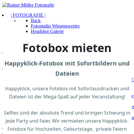
| FOTOGRAFIE |
Back
Fotostudio Wissenswertes
Headshot Galerie
Portrait Galerie
Preisliste Portraits
Fotobox mieten
Bewerbungsfotos Classic
| IRIS FOTOGRAFIE |
Back
Happyklick-Fotobox mit Sofortbildern und
PREISLISTE
| PASSBILDER & FOTOSERVICE |
Dateien
Back
E
Terminvereinbarung!
Happyklick, unsere Fotobox mit Sofortausdrucken und
Gutscheine kaufen
Dateien ist der Mega-Spaß auf jeder Veranstaltung!
Über unseren Fotoservice
Back
Cewe 
Selfies sind der absolute Trend und bringen Schwung in
bestellen
Bilderrahmen online ka
jede Party und Feier. Wir vermieten unsere Happyklick-
Unsere Fotobox mieten
Fotobox für Hochzeiten, Geburtstage, private Feiern
| GUTSCHEINE |
KONTAKT