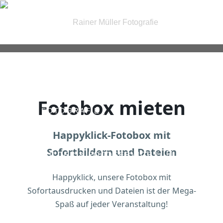
| FOTOGRAFIE |
Fotobox mieten
| IRIS FOTOGRAFIE |
Happyklick-Fotobox mit
Sofortbildern und Dateien
| PASSBILDER & FOTOSERVICE |
Happyklick, unsere Fotobox mit
Sofortausdrucken und Dateien ist der Mega-
| GUTSCHEINE |
KONTAKT
Spaß auf jeder Veranstaltung!