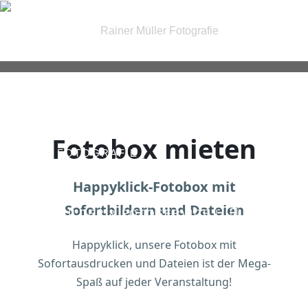
| FOTOGRAFIE |
Fotobox mieten
| IRIS FOTOGRAFIE |
Happyklick-Fotobox mit
Sofortbildern und Dateien
| PASSBILDER & FOTOSERVICE |
Happyklick, unsere Fotobox mit
Sofortausdrucken und Dateien ist der Mega-
| GUTSCHEINE |
KONTAKT
Spaß auf jeder Veranstaltung!